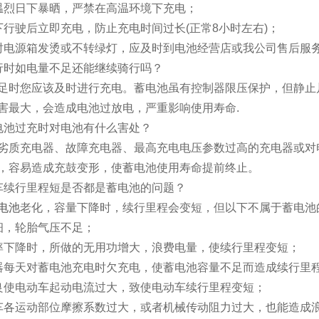
温烈日下暴晒，严禁在高温环境下充电；
下行驶后立即充电，防止充电时间过长(正常8小时左右)；
时电源箱发烫或不转绿灯，应及时到电池经营店或我公司售后服务
行时如电量不足还能继续骑行吗？
足时您应该及时进行充电。蓄电池虽有控制器限压保护，但静止
害最大，会造成电池过放电，严重影响使用寿命.
电池过充时对电池有什么害处？
劣质充电器、故障充电器、最高充电电压参数过高的充电器或对
，容易造成充鼓变形，使蓄电池使用寿命提前终止。
车续行里程短是否都是蓄电池的问题？
电池
老化，容量下降时，续行里程会变短，但以下不属于蓄电池
细，轮胎气压不足；
率下降时，所做的无用功增大，浪费电量，使续行里程变短；
器每天对蓄电池充电时欠充电，使蓄电池容量不足而造成续行里
良使电动车起动电流过大，致使电动车续行里程变短；
车各运动部位摩擦系数过大，或者机械传动阻力过大，也能造成