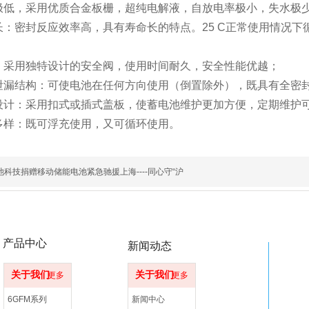
极低，采用优质合金板栅，超纯电解液，自放电率极小，失水极
长：密封反应效率高，具有寿命长的特点。25 C正常使用情况
：采用独特设计的安全阀，使用时间耐久，安全性能优越；
泄漏结构：可使电池在任何方向使用（倒置除外），既具有全密
设计：采用扣式或插式盖板，使蓄电池维护更加方便，定期维护
多样：既可浮充使用，又可循环使用。
科技捐赠移动储能电池紧急驰援上海----同心守“沪
产品中心
新闻动态
关于我们
关于我们
更多
更多
6GFM系列
新闻中心