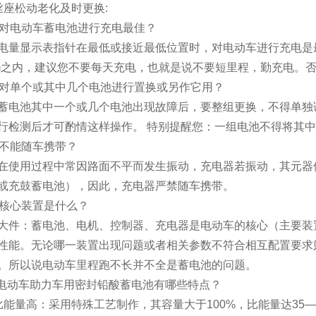
丝座松动老化及时更换:
候对电动车蓄电池进行充电最佳？
电量显示表指针在最低或接近最低位置时，对电动车进行充电是
0km之内，建议您不要每天充电，也就是说不要短里程，勤充电。
以对单个或其中几个电池进行置换或另作它用？
蓄电池其中一个或几个电池出现故障后，要整组更换，不得单独
行检测后才可酌情这样操作。 特别提醒您：一组电池不得将其
能不能随车携带？
在使用过程中常因路面不平而发生振动，充电器若振动，其元器
或充鼓蓄电池），因此，充电器严禁随车携带。
的核心装置是什么？
大件：蓄电池、电机、控制器、充电器是电动车的核心（主要装
性能。无论哪一装置出现问题或者相关参数不符合相互配置要求
。所以说电动车里程跑不长并不全是蓄电池的问题。
"牌电动车助力车用密封铅酸蓄电池有哪些特点？
能量高：采用特殊工艺制作，其容量大于100%，比能量达35—40