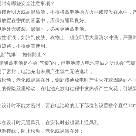
用时有哪些安全注意事项？
得接近明火或高温热源，不得将蓄电池抛入火中或浸没在水中，
得放置在密闭的容器中，应保持通风良好。
电池外壳破裂、渗漏时，必须更换蓄电池。
酸性溶液，如沾到皮肤、衣物上，须立即用大量清水冲洗，严重
得短路，不得倒置使用。
会"气爆"，如何防止？
铅酸蓄电池是不会"气爆"的，但电池装入电池箱后之所以会"气爆
过于密封，电池充电末期产生氢气无法逸出；
线松动，老化或裸露在外，钥匙接通放电时产生火花或因路面不
上的保险丝座松动，在电池充放电过程中发热或产生火花，引燃
在设计时不能太密封，要在电池箱的上下部位各设置数个直径1c
体在设计时无通风孔，在安装时必须留出通风孔；
电源接线，防止松动，老化或裸露在外；