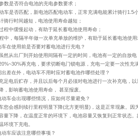
电器参数是否符合电池的充电参数要求；
与电动车是否匹配，新电池匹配电动车，正常充满电能累计骑行1.5小
计骑行时间越短，电池使用寿命越短；
起动过程中缓慢起动，有助于延长蓄电池使用寿命；
用过程中，每隔半年做一次单充单放的维护，有助于延长蓄电池使用
动车在使用前是否要对蓄电池进行充电？
虽然从出厂到开始使用间隔有一定的时间，电池有一定的自放电
20%~30%再充电，要求切断电门锁电源，充电一定要一次性充
期出差在外，电动车不用时应对蓄电池作哪些处理？
充足电后贮存，并且以后每个月必须对电池进行一次补充电，以
降，影响蓄电池使用寿命， 甚至报废。
电动车会出现哪些情况，应如何尽量避免？
车您会感到续行里程明显下降(北方更明显)，这是正常现象。因
容量下降，在温度正常的环境下，电池容量又恢复到正常状态。
温环境下充电。
电动车应该注意哪些事项？