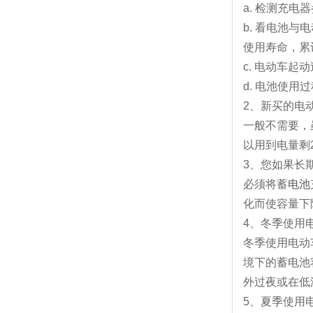
a. 检测充
b. 看电池
使用寿命，累
c. 电动车
d. 电池使
2、新买的电
一般不需要，
以用到电量剩
3、您如果长
必须将蓄
电池
化而使容量下
4、冬季使用
冬季使用电动
境下的蓄电池
外过夜或在低
5、夏季使用